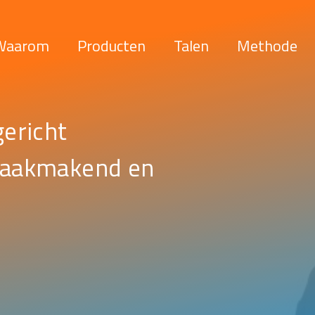
Waarom
Producten
Talen
Methode
gericht
praakmakend en