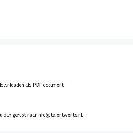
Waarom
Producten
Talen
Methode
ng downloaden als PDF document.
 u dan gerust naar info@talentwente.nl.