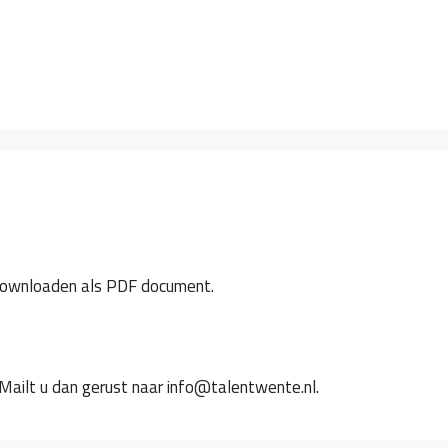
Waarom
Producten
Talen
Methode
g downloaden als PDF document.
 Mailt u dan gerust naar info@talentwente.nl.